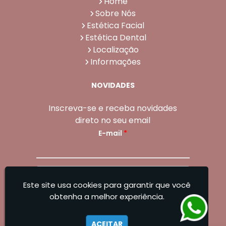
Home
Sobre Nós
Estética Facial
Estética Dental
Localização
Informações
NOVIDADES
Inscreva-se e receba novidades
direto no seu email
E-mail
*
Enviar
Este site usa cookies para garantir que você
Sangoleti Odontologia - Estética Dental e
obtenha a melhor experiência.
Facial
ACEITAR