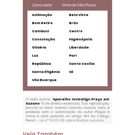
Zona Leste
Grande São Paulo
Aclimação
Bela Vista
Bom Retiro
Brás
Cambuci
Centro
Consolação
Higienópolis
Glicério
Liberdade
Luz
Pari
República
Santa Cecília
Santa Efigênia
Sé
Vila Buarque
O texto acima "
Aparelho Invisalign Preço em
Suzano
" é de direito reservado. Sua reprodução,
parcial ou total, mesmo citando nossos links, é
proibida sem a autorização do autor. Plágio é
crime e está previsto no artigo 184 do Código
Penal. –
Lei n° 9.610-98 sobre direitos autorais
.
Veja Também