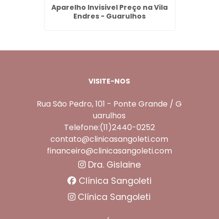
em Água
Aparelho Invisivel Preço na Vila
Limpe
Endres - Guarulhos
VISITE-NOS
Rua São Pedro, 101 - Ponte Grande / G
uarulhos
Telefone:(11)2440-0252
contato@clinicasangoleti.com
financeiro@clinicasangoleti.com
Dra. Gislaine
Clínica Sangoleti
Clínica Sangoleti