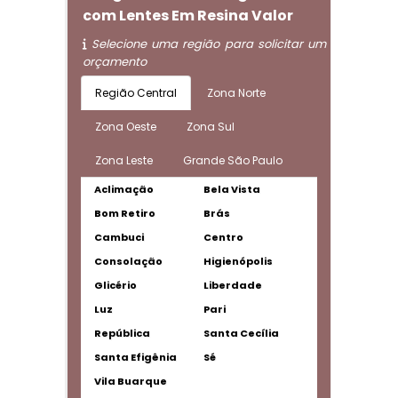
com Lentes Em Resina Valor
Selecione uma região para solicitar um
orçamento
Região Central
Zona Norte
Zona Oeste
Zona Sul
Zona Leste
Grande São Paulo
Aclimação
Bela Vista
Bom Retiro
Brás
Cambuci
Centro
Consolação
Higienópolis
Glicério
Liberdade
Luz
Pari
República
Santa Cecília
Santa Efigênia
Sé
Vila Buarque