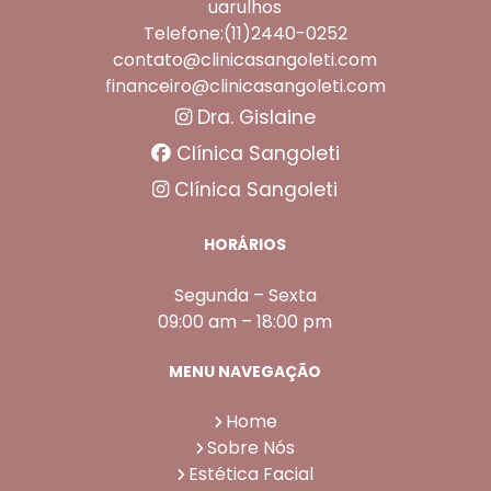
uarulhos
Telefone:(11)2440-0252
contato@clinicasangoleti.com
financeiro@clinicasangoleti.com
Dra. Gislaine
Clínica Sangoleti
Clínica Sangoleti
Dentadura Preço
Dentadura Superior
HORÁRIOS
Segunda – Sexta
09:00 am – 18:00 pm
MENU NAVEGAÇÃO
Home
Sobre Nós
Estética Facial
Dentadura Inferior
Dentadura Fixa com Pinos Preço