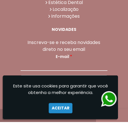
Estética Dental
Localização
Informações
NOVIDADES
Inscreva-se e receba novidades
direto no seu email
E-mail
*
Dentadura de Encaixe com Dois Pinos Preço
Dentadura Fixa com 2 Pinos
Enviar
Este site usa cookies para garantir que você
Sangoleti Odontologia - Estética Dental e
obtenha a melhor experiência.
Facial
ACEITAR
Dentadura de Porcelana
Dentadura Móvel Preço