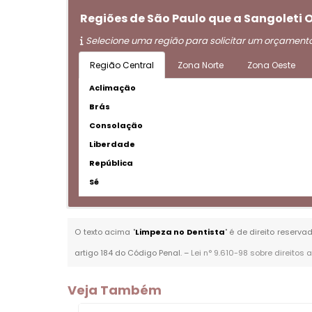
Regiões de São Paulo que a Sangoleti
Selecione uma região para solicitar um orçament
Região Central
Zona Norte
Zona Oeste
Aclimação
Brás
Consolação
Liberdade
República
Sé
O texto acima "
Limpeza no Dentista
" é de direito reserv
artigo 184 do Código Penal. –
Lei n° 9.610-98 sobre direitos 
Veja Também