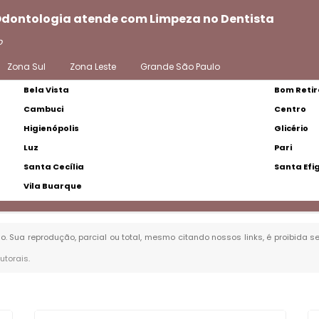
 Odontologia atende com Limpeza no Dentista
o
Zona Sul
Zona Leste
Grande São Paulo
Bela Vista
Bom Retir
Cambuci
Centro
Higienópolis
Glicério
Luz
Pari
Santa Cecília
Santa Efi
Vila Buarque
ado. Sua reprodução, parcial ou total, mesmo citando nossos links, é proibida s
autorais
.