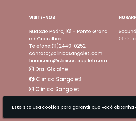
VISITE-NOS
HORÁRI
Rua São Pedro, 101 - Ponte Grand
Segund
e / Guarulhos
09:00 
Telefone:(11)2440-0252
contato@clinicasangoleti.com
financeiro@clinicasangoleti.com
Dra. Gislaine
Clínica Sangoleti
Clínica Sangoleti
Sangoleti Odontologia - Estética Dental e Facial
Este site usa cookies para garantir que você obtenha 