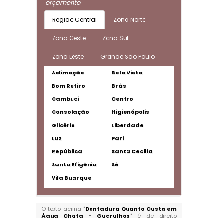
orçamento
Região Central
Zona Norte
Zona Oeste
Zona Sul
Zona Leste
Grande São Paulo
Aclimação
Bela Vista
Bom Retiro
Brás
Cambuci
Centro
Consolação
Higienópolis
Glicério
Liberdade
Luz
Pari
República
Santa Cecília
Santa Efigênia
Sé
Vila Buarque
O texto acima "
Dentadura Quanto Custa em
Água Chata - Guarulhos
" é de direito