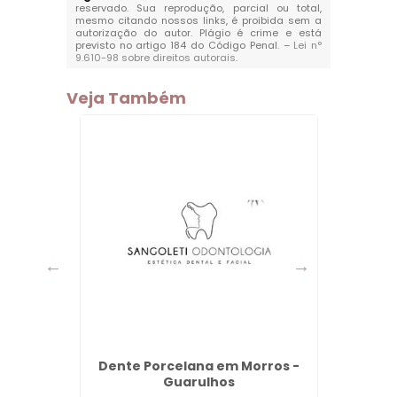
reservado. Sua reprodução, parcial ou total,
mesmo citando nossos links, é proibida sem a
autorização do autor. Plágio é crime e está
previsto no artigo 184 do Código Penal. –
Lei n°
9.610-98 sobre direitos autorais
.
Veja Também
os - SP
Dente Porcelana em Morros -
Rin
Guarulhos
Tra