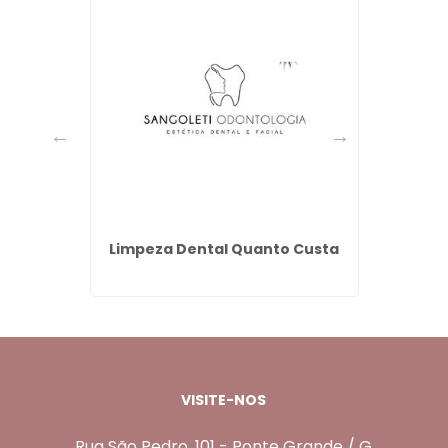
l em
Limpeza Dental Quanto Custa
Dentad
s
VISITE-NOS
Rua São Pedro, 101 - Ponte Grande / G