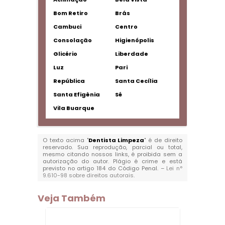
Bom Retiro
Brás
Cambuci
Centro
Consolação
Higienópolis
Glicério
Liberdade
Luz
Pari
República
Santa Cecília
Santa Efigênia
Sé
Vila Buarque
O texto acima "
Dentista Limpeza
" é de direito
reservado. Sua reprodução, parcial ou total,
mesmo citando nossos links, é proibida sem a
autorização do autor. Plágio é crime e está
previsto no artigo 184 do Código Penal. –
Lei n°
9.610-98 sobre direitos autorais
.
Veja Também