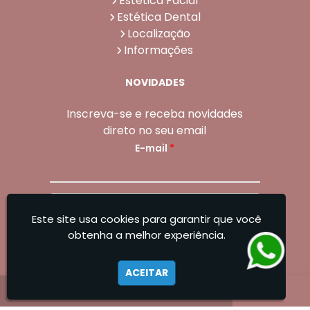
Estética Facial
Estética Dental
Localização
Informações
NOVIDADES
Inscreva-se e receba novidades
direto no seu email
E-mail
*
Enviar
Este site usa cookies para garantir que você
Sangoleti Odontologia - Estética Dental e
obtenha a melhor experiência.
Facial
ACEITAR