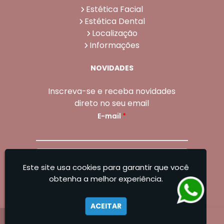
Estética Facial
Estética Dental
Localização
Informações
NOVIDADES
Inscreva-se e receba novidades
direto no seu email
E-mail
*
Enviar
Este site usa cookies para garantir que você
Sangoleti Odontologia - Estética Dental e
obtenha a melhor experiência.
Facial
ACEITAR