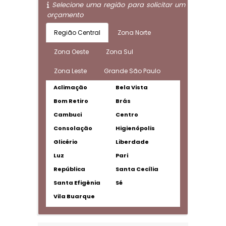
Selecione uma região para solicitar um
orçamento
Região Central
Zona Norte
Zona Oeste
Zona Sul
Zona Leste
Grande São Paulo
Aclimação
Bela Vista
Bom Retiro
Brás
Cambuci
Centro
Consolação
Higienópolis
Glicério
Liberdade
Luz
Pari
República
Santa Cecília
Santa Efigênia
Sé
Vila Buarque