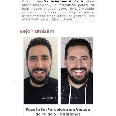
O texto acima "
Lente De Contato Dental
" é de
direito reservado. Sua reprodução, parcial ou
total, mesmo citando nossos links, é proibida
sem a autorização do autor. Plágio é crime e
está previsto no artigo 184 do Código Penal. –
Lei
n° 9.610-98 sobre direitos autorais
.
Veja Também
a em
Faceta Em Porcelana em Várzea
Preenc
s
do Palácio - Guarulhos
Hia