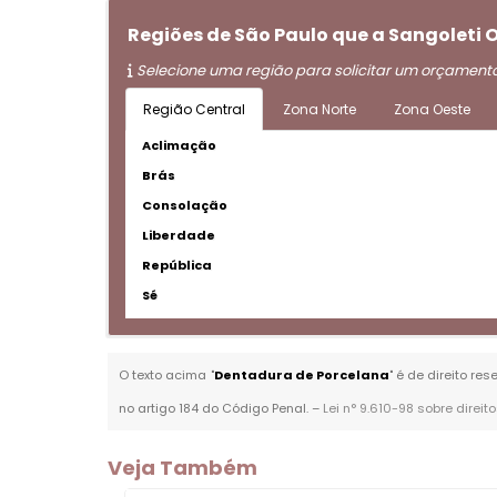
Regiões de São Paulo que a Sangoleti
Selecione uma região para solicitar um orçament
Região Central
Zona Norte
Zona Oeste
Aclimação
Brás
Consolação
Liberdade
República
Sé
O texto acima "
Dentadura de Porcelana
" é de direito re
no artigo 184 do Código Penal. –
Lei n° 9.610-98 sobre direit
Veja Também