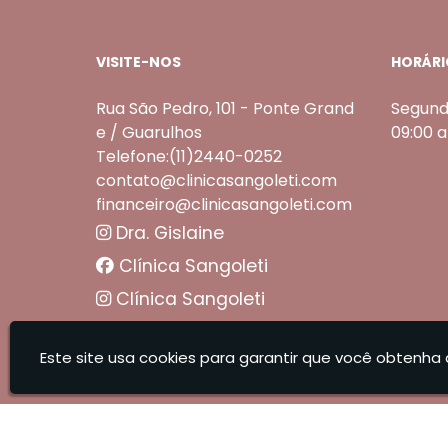
VISITE-NOS
HORÁRI
Rua São Pedro, 101 - Ponte Grand
Segund
e / Guarulhos
09:00 
Telefone:(11)2440-0252
contato@clinicasangoleti.com
financeiro@clinicasangoleti.com
Dra. Gislaine
Clínica Sangoleti
Clínica Sangoleti
Sangoleti Odontologia - Estética Dental e Facial
Este site usa cookies para garantir que você obtenha 