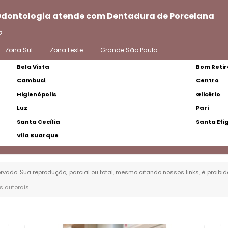
 Odontologia atende com Dentadura de Porcelana
o
Zona Sul
Zona Leste
Grande São Paulo
Bela Vista
Bom Retir
Cambuci
Centro
Higienópolis
Glicério
Luz
Pari
Santa Cecília
Santa Efi
Vila Buarque
servado. Sua reprodução, parcial ou total, mesmo citando nossos links, é proibi
os autorais
.