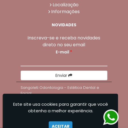
Localização
Informações
NOVIDADES
Inscreva-se e receba novidades
direto no seu email
E-mail
*
Enviar
Sangoleti Odontologia - Estética Dental e
Facial
Este site usa cookies para garantir que você
obtenha a melhor experiência.
ACEITAR