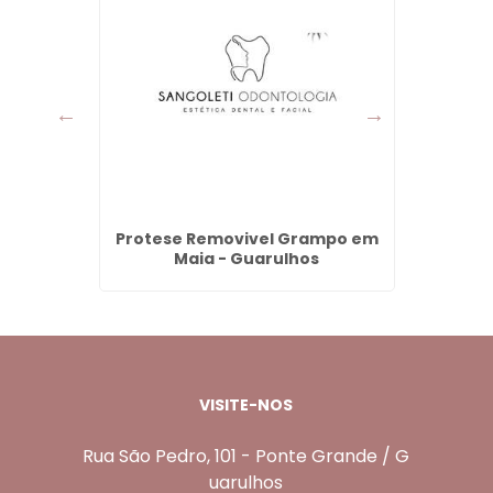
m Dois
Protese Removivel Grampo em
Preen
va -
Maia - Guarulhos
Jar
VISITE-NOS
Rua São Pedro, 101 - Ponte Grande / G
uarulhos