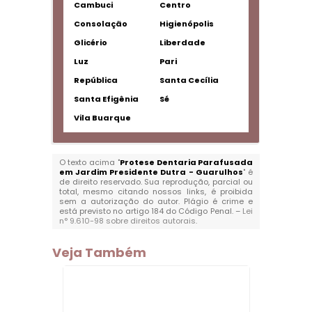
Cambuci
Centro
Consolação
Higienópolis
Glicério
Liberdade
Luz
Pari
República
Santa Cecília
Santa Efigênia
Sé
Vila Buarque
O texto acima "
Protese Dentaria Parafusada
em Jardim Presidente Dutra - Guarulhos
" é
de direito reservado. Sua reprodução, parcial ou
total, mesmo citando nossos links, é proibida
sem a autorização do autor. Plágio é crime e
está previsto no artigo 184 do Código Penal. –
Lei
n° 9.610-98 sobre direitos autorais
.
Veja Também