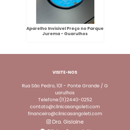
na Vila
Aparelho Invisivel Preço no Parque
Lente 
Jurema - Guarulhos
VISITE-NOS
Rua São Pedro, 101 - Ponte Grande / G
uarulhos
Telefone:(11)2440-0252
contato@clinicasangoleti.com
financeiro@clinicasangoleti.com
Dra. Gislaine