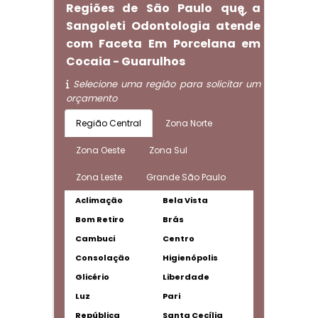
Regiões de São Paulo que a
Sangoleti Odontologia atende
com Faceta Em Porcelana em
Cocaia - Guarulhos
Selecione uma região para solicitar um
orçamento
Região Central
Zona Norte
Zona Oeste
Zona Sul
Zona Leste
Grande São Paulo
Aclimação
Bela Vista
Bom Retiro
Brás
Cambuci
Centro
Consolação
Higienópolis
Glicério
Liberdade
Luz
Pari
República
Santa Cecília