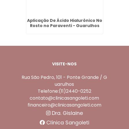
ágeno
Aplicação De Ácido Hialurônico No
Lim
a -
Rosto no Paraventi - Guarulhos
VISITE-NOS
Rua São Pedro, 101 - Ponte Grande / G
uarulhos
Telefone:(11)2440-0252
contato@clinicasangoleti.com
financeiro@clinicasangoleti.com
Dra. Gislaine
Clínica Sangoleti