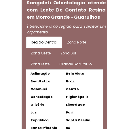
Sangoleti Odontologia atende
com Lente De Contato Resina
em Morro Grande - Guarulhos
Selecione uma região para solicitar um
orçamento
Região Central
Zona Norte
Zona Oeste
Zona Sul
Zona Leste
Grande São Paulo
Aclimação
Bela Vista
Bom Retiro
Brás
Cambuci
Centro
Consolação
Higienópolis
Glicério
Liberdade
Luz
Pari
República
Santa Cecília
Santa Efigênia
Sé