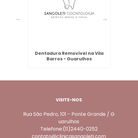
ta em
Dentadura Removível na Vila
Prot
os
Barros - Guarulhos
Por
VISITE-NOS
Rua São Pedro, 101 - Ponte Grande / G
uarulhos
Telefone:(11)2440-0252
contato@clinicasangoleti.com