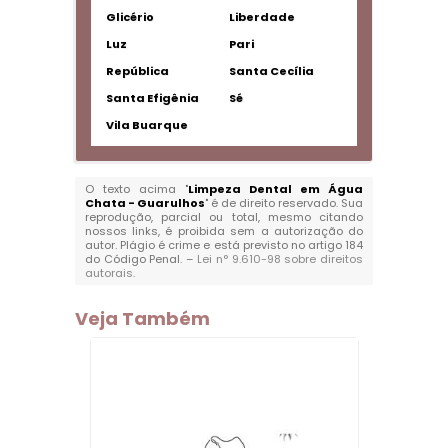
Glicério
Liberdade
Luz
Pari
República
Santa Cecília
Santa Efigênia
Sé
Vila Buarque
O texto acima "
Limpeza Dental em Água
Chata - Guarulhos
" é de direito reservado. Sua
reprodução, parcial ou total, mesmo citando
nossos links, é proibida sem a autorização do
autor. Plágio é crime e está previsto no artigo 184
do Código Penal. –
Lei n° 9.610-98 sobre direitos
autorais
.
Veja Também