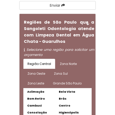
Enviar
Regiões de São Paulo que a
Sangoleti Odontologia atende
com Limpeza Dental em Água
Chata - Guarulhos
Selecione uma região para solicitar um
orçamento
Região Central
Zona Norte
Zona Oeste
Zona Sul
Zona Leste
Grande São Paulo
Aclimação
Bela Vista
Bom Retiro
Brás
Cambuci
Centro
Consolação
Higienópolis