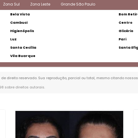
Zona Sul
Zona Leste
Grande São Paulo
Bela Vista
Bom Retir
Cambuci
Centro
Higienópolis
Glicério
Luz
Pari
Santa Cecília
Santa Efi
Vila Buarque
é de direito reservado. Sua reprodução, parcial ou total, mesmo citando nossos 
-98 sobre direitos autorais
.