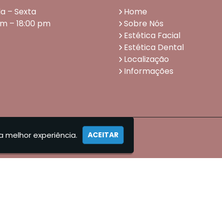
a – Sexta
Home
am – 18:00 pm
Sobre Nós
Estética Facial
Estética Dental
Localização
Informações
a melhor experiência.
ACEITAR