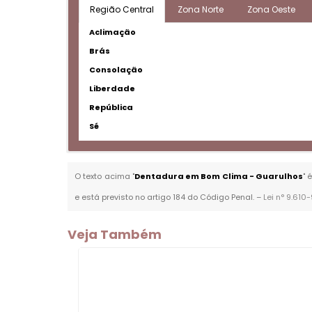
Região Central
Zona Norte
Zona Oeste
Aclimação
Brás
Consolação
Liberdade
República
Sé
O texto acima "
Dentadura em Bom Clima - Guarulhos
" 
e está previsto no artigo 184 do Código Penal. –
Lei n° 9.610
Veja Também