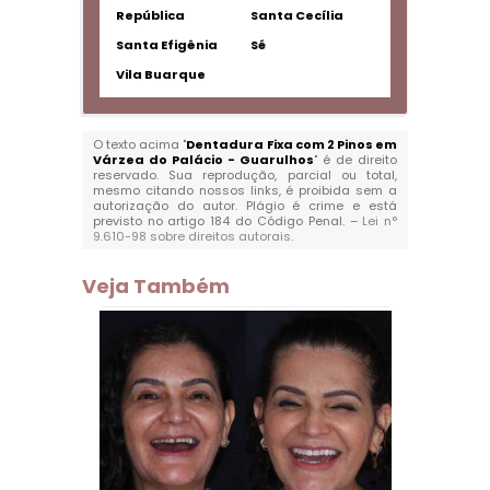
República
Santa Cecília
Santa Efigênia
Sé
Vila Buarque
O texto acima "
Dentadura Fixa com 2 Pinos em
Várzea do Palácio - Guarulhos
" é de direito
reservado. Sua reprodução, parcial ou total,
mesmo citando nossos links, é proibida sem a
autorização do autor. Plágio é crime e está
previsto no artigo 184 do Código Penal. –
Lei n°
9.610-98 sobre direitos autorais
.
Veja Também