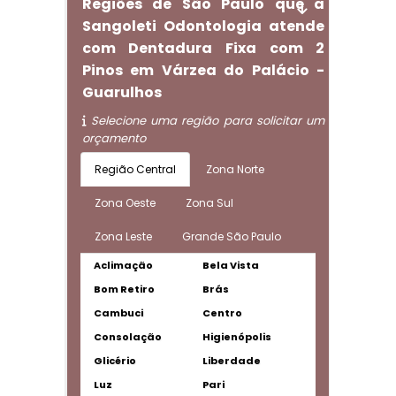
Regiões de São Paulo que a
Sangoleti Odontologia atende
com Dentadura Fixa com 2
Pinos em Várzea do Palácio -
Guarulhos
Selecione uma região para solicitar um
orçamento
Região Central
Zona Norte
Zona Oeste
Zona Sul
Zona Leste
Grande São Paulo
Aclimação
Bela Vista
Bom Retiro
Brás
Cambuci
Centro
Consolação
Higienópolis
Glicério
Liberdade
Luz
Pari