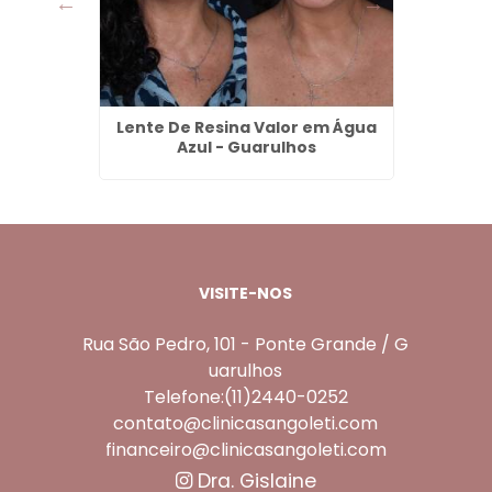
eço em
Lente De Resina Valor em Água
Aparelh
s
Azul - Guarulhos
VISITE-NOS
Rua São Pedro, 101 - Ponte Grande / G
uarulhos
Telefone:(11)2440-0252
contato@clinicasangoleti.com
financeiro@clinicasangoleti.com
Dra. Gislaine