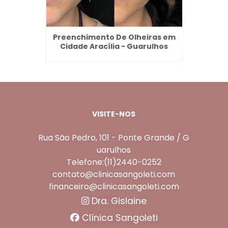
eço na
Preenchimento De Olheiras em
Dentad
rulhos
Cidade Aracília - Guarulhos
VISITE-NOS
Rua São Pedro, 101 - Ponte Grande / G
uarulhos
Telefone:(11)2440-0252
contato@clinicasangoleti.com
financeiro@clinicasangoleti.com
Dra. Gislaine
Clínica Sangoleti