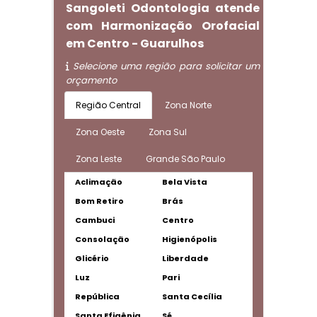
Sangoleti Odontologia atende
com Harmonização Orofacial
em Centro - Guarulhos
Selecione uma região para solicitar um
orçamento
Região Central
Zona Norte
Zona Oeste
Zona Sul
Zona Leste
Grande São Paulo
Aclimação
Bela Vista
Bom Retiro
Brás
Cambuci
Centro
Consolação
Higienópolis
Glicério
Liberdade
Luz
Pari
República
Santa Cecília
Santa Efigênia
Sé