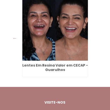
orres
Lentes Em Resina Valor em CECAP -
Facet
Guarulhos
C
VISITE-NOS