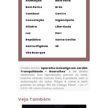
Aclimação
Bela Vista
Bom Retiro
Brás
Cambuci
Centro
Consolação
Higienópolis
Glicério
Liberdade
Luz
Pari
República
Santa Cecília
Santa Efigênia
Sé
Vila Buarque
O texto acima "
Aparelho Invisalign em Jardim
Tranquilidade - Guarulhos
" é de direito
reservado. Sua reprodução, parcial ou total,
mesmo citando nossos links, é proibida sem a
autorização do autor. Plágio é crime e está
previsto no artigo 184 do Código Penal. –
Lei n°
9.610-98 sobre direitos autorais
.
Veja Também