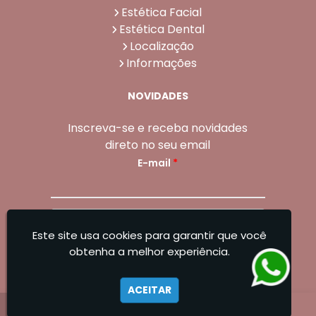
Estética Facial
Estética Dental
Localização
Informações
NOVIDADES
Inscreva-se e receba novidades
direto no seu email
E-mail
*
Enviar
Este site usa cookies para garantir que você
Sangoleti Odontologia - Estética Dental e
obtenha a melhor experiência.
Facial
ACEITAR