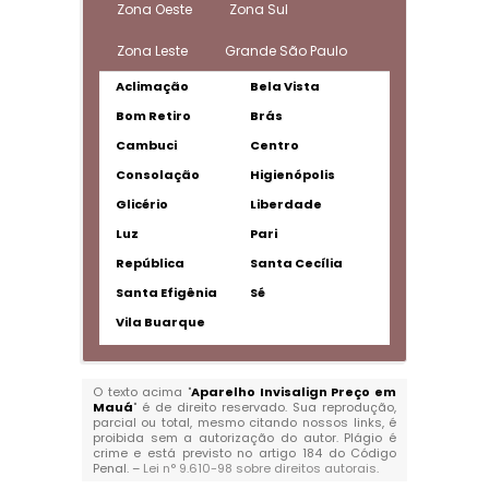
Zona Oeste
Zona Sul
Zona Leste
Grande São Paulo
Aclimação
Bela Vista
Bom Retiro
Brás
Cambuci
Centro
Consolação
Higienópolis
Glicério
Liberdade
Luz
Pari
República
Santa Cecília
Santa Efigênia
Sé
Vila Buarque
O texto acima "
Aparelho Invisalign Preço em
Mauá
" é de direito reservado. Sua reprodução,
parcial ou total, mesmo citando nossos links, é
proibida sem a autorização do autor. Plágio é
crime e está previsto no artigo 184 do Código
Penal. –
Lei n° 9.610-98 sobre direitos autorais
.