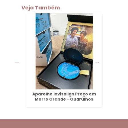
Veja Também
ço em
Aparelho Invisalign Preço em
Denta
s
Morro Grande - Guarulhos
Pinos 