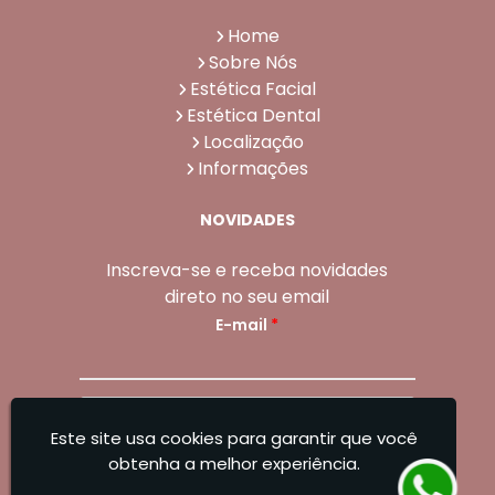
Home
Sobre Nós
Estética Facial
Estética Dental
Localização
Informações
NOVIDADES
Inscreva-se e receba novidades
direto no seu email
E-mail
*
Enviar
Este site usa cookies para garantir que você
Sangoleti Odontologia - Estética Dental e
obtenha a melhor experiência.
Facial