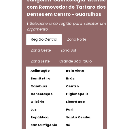
com Removedor de Tartaro dos
Dentes em Centro - Guarulhos
Selecione uma região para solicitar um
orçamento
Região Central
Zona Norte
Zona Oeste
Zona Sul
Zona Leste
Grande São Paulo
Aclimação
Bela Vista
Bom Retiro
Brás
Cambuci
Centro
Consolação
Higienópolis
Glicério
Liberdade
Luz
Pari
República
Santa Cecília
Santa Efigênia
Sé