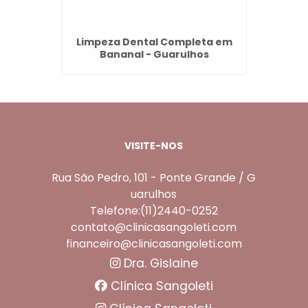
ço em
Limpeza Dental Completa em
Valo
ra -
Bananal - Guarulhos
Tan
VISITE-NOS
Rua São Pedro, 101 - Ponte Grande / G
uarulhos
Telefone:(11)2440-0252
contato@clinicasangoleti.com
financeiro@clinicasangoleti.com
Dra. Gislaine
Clínica Sangoleti