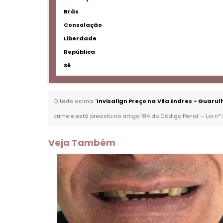
Brás
Consolação
Liberdade
República
Sé
O texto acima "
Invisalign Preço na Vila Endres - Guarul
crime e está previsto no artigo 184 do Código Penal. –
Lei n°
Veja Também