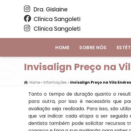
Dra. Gislaine
Clínica Sangoleti
Clínica Sangoleti
HOME
SOBRE NÓS
ESTÉT
Invisalign Preço na V
Home
»
Informações
»
Invisalign Preço na Vila Endre
Tanto o tempo de duração quanto o resul
para outra, por isso é necessário que p
avaliação seja realizada. Para isso, são ut
que vai indicar cada etapa a ser seguida
dentista também pode solicitar recursos t
conosco e faça a sua avaliação para saber o