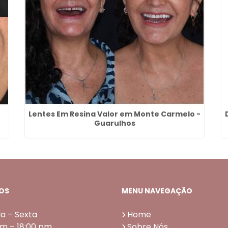
Lentes Em Resina Valor em Monte Carmelo -
Guarulhos
OS
MENU NAVEGAÇÃO
a – Sexta
Home
am – 18:00 pm
Sobre Nós