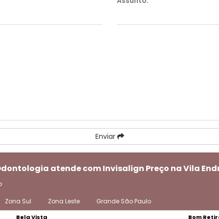
Assunto:
*
Enviar
Odontologia atende com Invisalign Preço na Vila End
o
Zona Sul
Zona Leste
Grande São Paulo
Bela Vista
Bom Retir