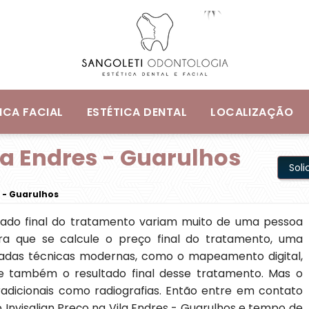
ICA FACIAL
ESTÉTICA DENTAL
LOCALIZAÇÃO
ila Endres - Guarulhos
Sol
s - Guarulhos
tado final do tratamento variam muito de uma pessoa
ara que se calcule o preço final do tratamento, uma
ilizadas técnicas modernas, como o mapeamento digital,
 e também o resultado final desse tratamento. Mas o
radicionais como radiografias. Então entre em contato
 Invisalign Preço na Vila Endres - Guarulhos e tempo de