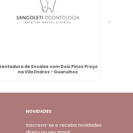
Dentadura de Encaixe com Dois Pinos Preço
Limpe
na Vila Endres - Guarulhos
NOVIDADES
Inscreva-se e receba novidades
direto no seu email