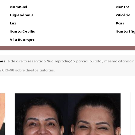
Cambuci
Centro
Higienópolis
Glicério
Luz
Pari
Santa Cecília
Santa Efi
Vila Buarque
hos
" é de direito reservado. Sua reprodução, parcial ou total, mesmo citando n
 9.610-98 sobre direitos autorais
.