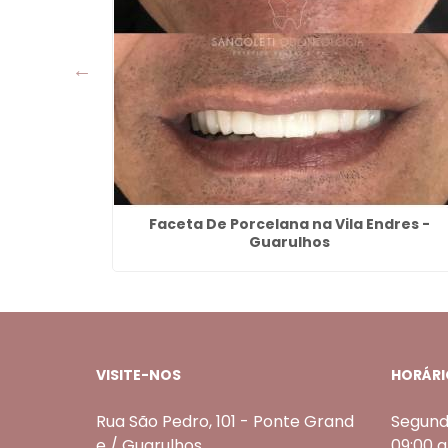
sucesso -
Faceta De Porcelana na Vila Endres -
Guarulhos
VISITE-NOS
HORÁRI
Rua São Pedro, 101 - Ponte Grand
Segund
e / Guarulhos
09:00 