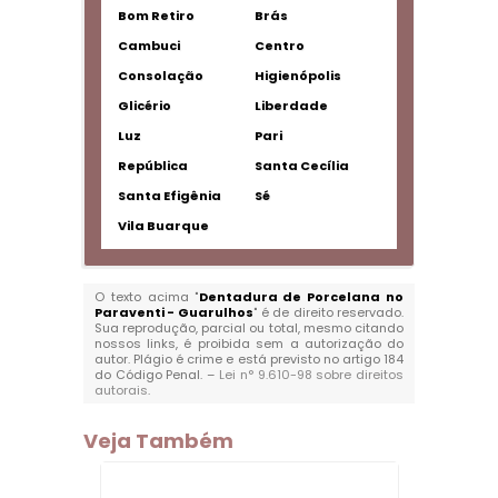
Bom Retiro
Brás
Cambuci
Centro
Consolação
Higienópolis
Glicério
Liberdade
Luz
Pari
República
Santa Cecília
Santa Efigênia
Sé
Vila Buarque
O texto acima "
Dentadura de Porcelana no
Paraventi - Guarulhos
" é de direito reservado.
Sua reprodução, parcial ou total, mesmo citando
nossos links, é proibida sem a autorização do
autor. Plágio é crime e está previsto no artigo 184
do Código Penal. –
Lei n° 9.610-98 sobre direitos
autorais
.
Veja Também