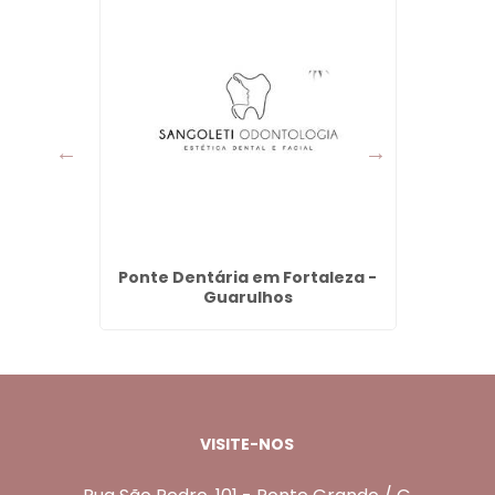
imentas
Ponte Dentária em Fortaleza -
Clare
Guarulhos
Várze
VISITE-NOS