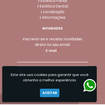
Estética Facial
Estética Dental
Localização
Informações
NOVIDADES
Inscreva-se e receba novidades
direto no seu email
E-mail
*
Enviar
Este site usa cookies para garantir que você
Sangoleti Odontologia - Estética Dental e
obtenha a melhor experiência.
Facial
ACEITAR