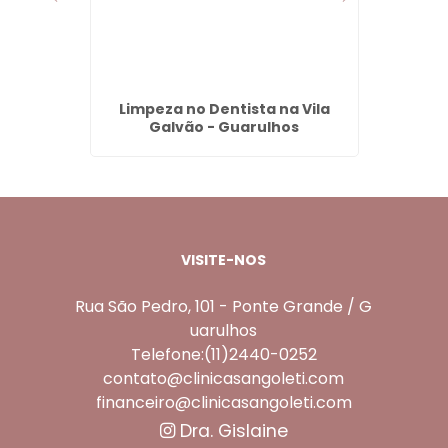
ampo no
Limpeza no Dentista na Vila
Denta
os
Galvão - Guarulhos
VISITE-NOS
Rua São Pedro, 101 - Ponte Grande / G
uarulhos
Telefone:(11)2440-0252
contato@clinicasangoleti.com
financeiro@clinicasangoleti.com
Dra. Gislaine