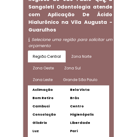
Sangoleti Odontologia atende
com Aplicação De Ácido
Hialurônico na Vila Augusta -
Guarulhos
Selecione uma região para solicitar um
orçamento
Região Central
Zona Norte
Zona Oeste
Zona Sul
Zona Leste
Grande São Paulo
Aclimação
Bela Vista
Bom Retiro
Brás
Cambuci
Centro
Consolação
Higienópolis
Glicério
Liberdade
Luz
Pari