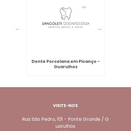
alvão -
Dente Porcelana em Picanço -
Valor 
Guarulhos
VISITE-NOS
Rua São Pedro, 101 - Ponte Grande / G
uarulhos