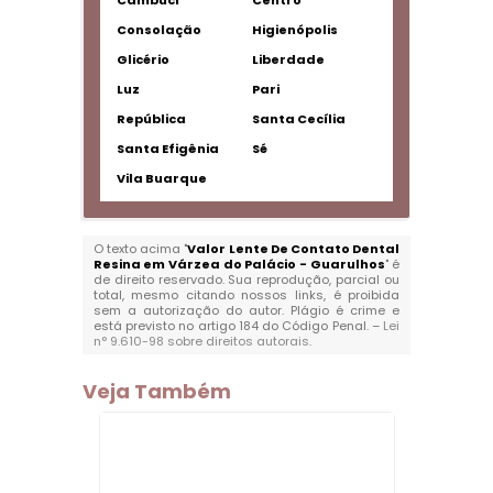
Cambuci
Centro
Consolação
Higienópolis
Glicério
Liberdade
Luz
Pari
República
Santa Cecília
Santa Efigênia
Sé
Vila Buarque
O texto acima "
Valor Lente De Contato Dental
Resina em Várzea do Palácio - Guarulhos
" é
de direito reservado. Sua reprodução, parcial ou
total, mesmo citando nossos links, é proibida
sem a autorização do autor. Plágio é crime e
está previsto no artigo 184 do Código Penal. –
Lei
n° 9.610-98 sobre direitos autorais
.
Veja Também