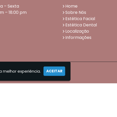
a – Sexta
Home
am – 18:00 pm
Sobre Nós
Estética Facial
Estética Dental
Localização
Informações
a melhor experiência.
ACEITAR