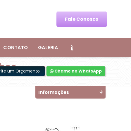
Fale Conosco
CONTATO
GALERIA
lhos
icite um Orçamento
Chame no WhatsApp
Informações