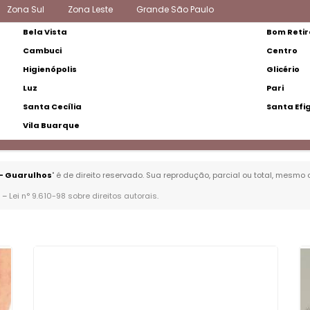
Zona Sul
Zona Leste
Grande São Paulo
Bela Vista
Bom Retir
Cambuci
Centro
Higienópolis
Glicério
Luz
Pari
Santa Cecília
Santa Efi
Vila Buarque
- Guarulhos
" é de direito reservado. Sua reprodução, parcial ou total, mesmo
. –
Lei n° 9.610-98 sobre direitos autorais
.