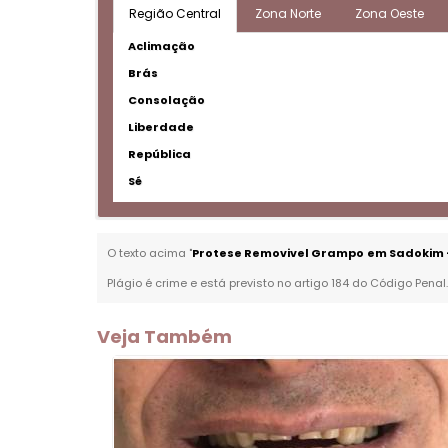
Região Central
Zona Norte
Zona Oeste
Aclimação
Brás
Consolação
Liberdade
República
Sé
O texto acima "
Protese Removivel Grampo em Sadokim 
Plágio é crime e está previsto no artigo 184 do Código Penal
Veja Também