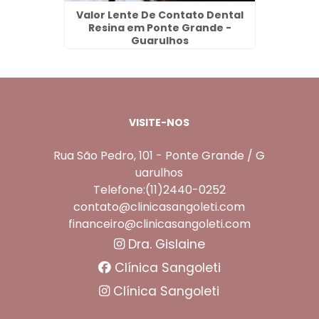
ampo em
Valor Lente De Contato Dental
Prote
os
Resina em Ponte Grande -
Guarulhos
VISITE-NOS
Rua São Pedro, 101 - Ponte Grande / G
uarulhos
Telefone:(11)2440-0252
contato@clinicasangoleti.com
financeiro@clinicasangoleti.com
Dra. Gislaine
Clínica Sangoleti
Clínica Sangoleti