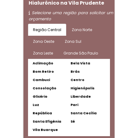
Hialurônico na Vila Prudente
Selecione uma região para solicitar um
orçamento
Região Central
Zona Norte
Zona Oeste
Zona Sul
Zona Leste
Grande São Paulo
Aclimação
Bela Vista
Bom Retiro
Brás
Cambuci
Centro
Consolação
Higienópolis
Glicério
Liberdade
Luz
Pari
República
Santa Cecília
Santa Efigênia
Sé
Vila Buarque