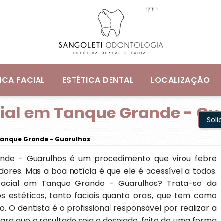
ICA FACIAL
ESTÉTICA DENTAL
LOCALIZAÇÃO
ial em Tanque Grande - Gu
Sol
anque Grande - Guarulhos
nde - Guarulhos é um procedimento que virou febre
dores. Mas a boa notícia é que ele é acessível a todos.
facial em Tanque Grande - Guarulhos? Trata-se da
s estéticos, tanto faciais quanto orais, que tem como
o. O dentista é o profissional responsável por realizar a
ra que o resultado seja o desejado, feito de uma forma