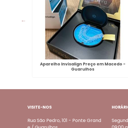
rande -
Aparelho Invisalign Preço em Macedo -
Guarulhos
VISITE-NOS
HORÁRI
Rua São Pedro, 101 - Ponte Grand
Segund
e / Guarulhos
09:00 