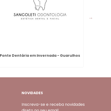
Ponte Dentária em Invernada - Guarulhos
Bioestim
NOVIDADES
Inscreva-se e receba novidades
direto no seu email