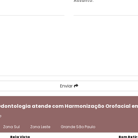
Assunto:
*
Enviar
i Odontologia atende com Harmonização Orofacial e
o
Zona Sul
Zona Leste
Grande São Paulo
Bela Vista
Bom Retir