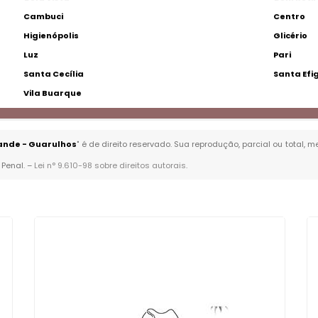
Cambuci
Centro
Higienópolis
Glicério
Luz
Pari
Santa Cecília
Santa Efi
Vila Buarque
ande - Guarulhos
" é de direito reservado. Sua reprodução, parcial ou total,
 Penal. –
Lei n° 9.610-98 sobre direitos autorais
.