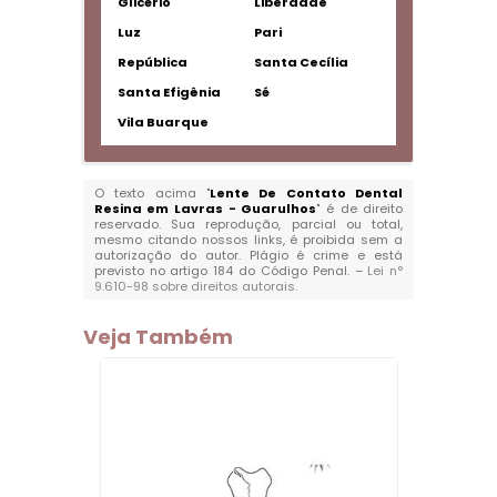
Glicério
Liberdade
Luz
Pari
República
Santa Cecília
Santa Efigênia
Sé
Vila Buarque
O texto acima "
Lente De Contato Dental
Resina em Lavras - Guarulhos
" é de direito
reservado. Sua reprodução, parcial ou total,
mesmo citando nossos links, é proibida sem a
autorização do autor. Plágio é crime e está
previsto no artigo 184 do Código Penal. –
Lei n°
9.610-98 sobre direitos autorais
.
Veja Também