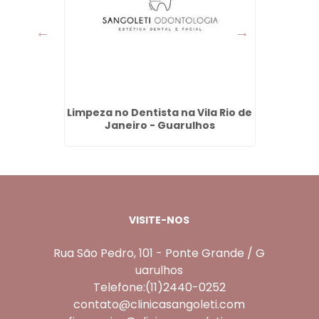
za de
Limpeza no Dentista na Vila Rio de
Prote
eiro -
Janeiro - Guarulhos
B
VISITE-NOS
Rua São Pedro, 101 - Ponte Grande / G
uarulhos
Telefone:(11)2440-0252
contato@clinicasangoleti.com