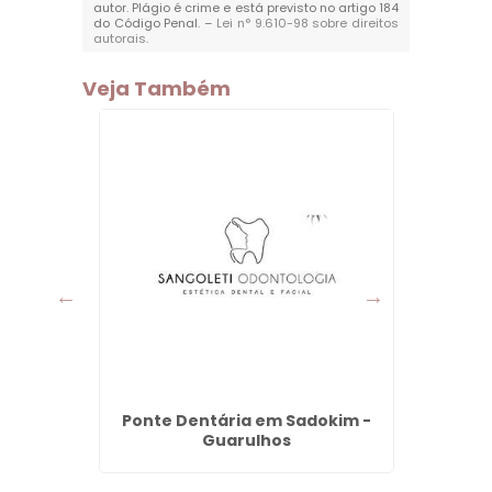
autor. Plágio é crime e está previsto no artigo 184
do Código Penal. –
Lei n° 9.610-98 sobre direitos
autorais
.
Veja Também
mpo em
Ponte Dentária em Sadokim -
Clar
rulhos
Guarulhos
Ág