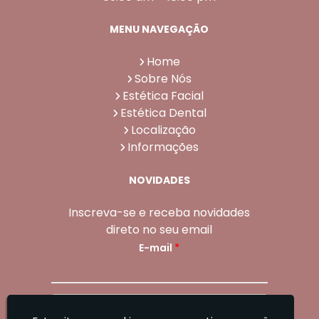
MENU NAVEGAÇÃO
Home
Sobre Nós
Estética Facial
Estética Dental
Localização
Informações
NOVIDADES
Inscreva-se e receba novidades
direto no seu email
E-mail
*
Enviar