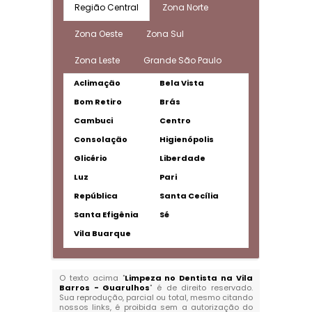
Região Central
Zona Norte
Zona Oeste
Zona Sul
Zona Leste
Grande São Paulo
Aclimação
Bela Vista
Bom Retiro
Brás
Cambuci
Centro
Consolação
Higienópolis
Glicério
Liberdade
Luz
Pari
República
Santa Cecília
Santa Efigênia
Sé
Vila Buarque
O texto acima "
Limpeza no Dentista na Vila
Barros - Guarulhos
" é de direito reservado.
Sua reprodução, parcial ou total, mesmo citando
nossos links, é proibida sem a autorização do