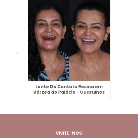
ônico em
Lente De Contato Resina em
Aplica
s
Várzea do Palácio - Guarulhos
Rosto
VISITE-NOS