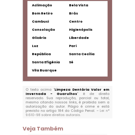
Aclimação
Bela Vista
Bom Retiro
Brás
Cambuci
Centro
Consolação
Higienópolis
Glicério
Liberdade
Luz
Pari
República
Santa Cecília
Santa Efigênia
Sé
Vila Buarque
O texto acima "
Limpeza Dentária Valor em
Invernada - Guarulhos
" é de direito
reservado. Sua reprodução, parcial ou total,
mesmo citando nossos links, é proibida sem a
autorização do autor. Plágio é crime e está
previsto no artigo 184 do Código Penal. –
Lei n°
9.610-98 sobre direitos autorais
.
Veja Também