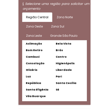
Selecione uma região para solicitar um
orçamento
Região Central
Zona Norte
Zona Oeste
Zona Sul
Zona Leste
Grande São Paulo
Aclimação
Bela Vista
Bom Retiro
Brás
Cambuci
Centro
Consolação
Higienópolis
Glicério
Liberdade
Luz
Pari
República
Santa Cecília
Santa Efigênia
Sé
Vila Buarque