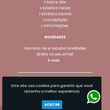
Sobre Nós
Estética Facial
Estética Dental
Localização
Informações
NOVIDADES
Inscreva-se e receba novidades
direto no seu email
E-mail
*
Enviar
Este site usa cookies para garantir que você
Sangoleti Odontologia - Estética Dental e
obtenha a melhor experiência.
Facial
ACEITAR