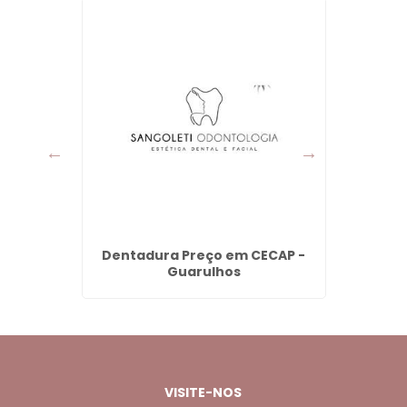
l em Bom
Dentadura Preço em CECAP -
Dent
Guarulhos
Cabu
VISITE-NOS