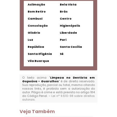
Aclimação
Bela Vista
Bom Retiro
Brás
Cambuci
Centro
Consolação
Higienópolis
Glicério
Liberdade
Luz
Pari
República
Santa Cecília
Santa Efigênia
Sé
Vila Buarque
O texto acima "
Limpeza no Dentista em
Gopoúva - Guarulhos
" é de direito reservado.
Sua reprodução, parcial ou total, mesmo citando
nossos links, é proibida sem a autorização do
autor. Plágio é crime e está previsto no artigo 184
do Código Penal. –
Lei n° 9.610-98 sobre direitos
autorais
.
Veja Também