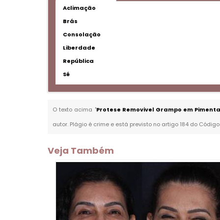
Aclimação
Brás
Consolação
Liberdade
República
Sé
O texto acima "
Protese Removivel Grampo em Pimenta
autor. Plágio é crime e está previsto no artigo 184 do Código
Veja Também