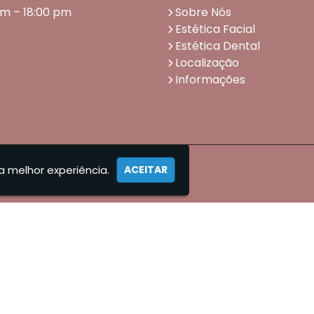
am – 18:00 pm
Sobre Nós
Estética Facial
Estética Dental
Localização
Informações
a melhor experiência.
ACEITAR