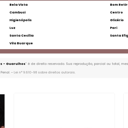
Bela Vista
Bom Retir
Cambuci
Centro
Higienópolis
Glicério
Luz
Pari
Santa Cecília
Santa Efi
Vila Buarque
s - Guarulhos
" é de direito reservado. Sua reprodução, parcial ou total, m
 Penal. –
Lei n° 9.610-98 sobre direitos autorais
.