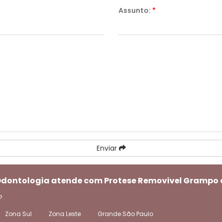
Assunto:
*
Enviar
 Odontologia atende com Protese Removivel Grampo
o
Zona Sul
Zona Leste
Grande São Paulo