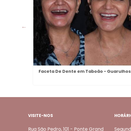
uarulhos
Faceta De Dente em Taboão - Guarulhos
VISITE-NOS
HORÁRI
Rua São Pedro, 101 - Ponte Grand
Segund