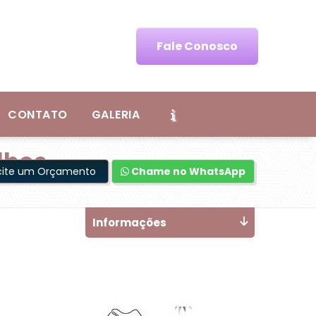
Fale Conosco
CONTATO
GALERIA
lhos
icite um Orçamento
Chame no WhatsApp
Informações