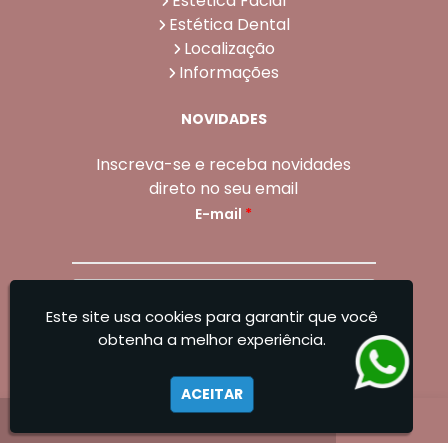
Estética Facial
Estética Dental
Localização
Informações
NOVIDADES
Inscreva-se e receba novidades
direto no seu email
E-mail
*
Enviar
Este site usa cookies para garantir que você
Sangoleti Odontologia - Estética Dental e
obtenha a melhor experiência.
Facial
ACEITAR