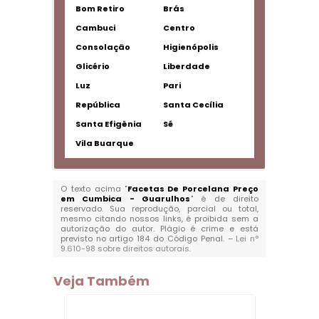
Bom Retiro
Brás
Cambuci
Centro
Consolação
Higienópolis
Glicério
Liberdade
Luz
Pari
República
Santa Cecília
Santa Efigênia
Sé
Vila Buarque
O texto acima "
Facetas De Porcelana Preço
em Cumbica - Guarulhos
" é de direito
reservado. Sua reprodução, parcial ou total,
mesmo citando nossos links, é proibida sem a
autorização do autor. Plágio é crime e está
previsto no artigo 184 do Código Penal. –
Lei n°
9.610-98 sobre direitos autorais
.
Veja Também