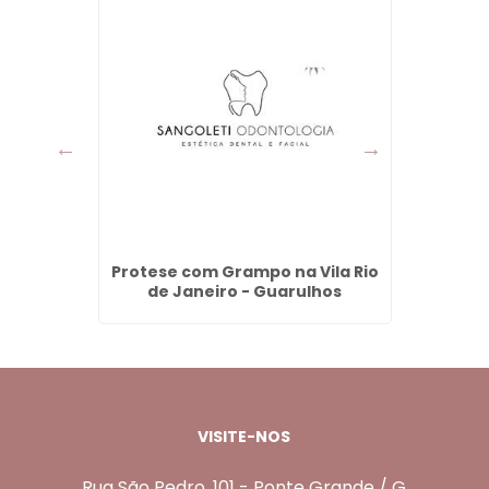
 Macedo
Protese com Grampo na Vila Rio
Rino
de Janeiro - Guarulhos
VISITE-NOS
Rua São Pedro, 101 - Ponte Grande / G