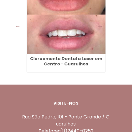
 em
Clareamento Dental a Laser em
Limpez
os
Centro - Guarulhos
VISITE-NOS
Rua São Pedro, 101 - Ponte Grande / G
uarulhos
Telefone:(11)2440-0252