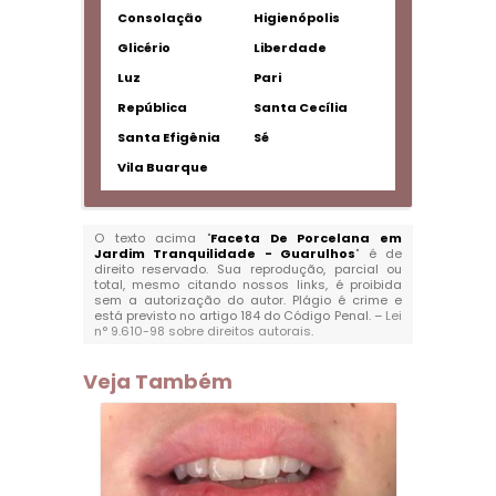
Consolação
Higienópolis
Glicério
Liberdade
Luz
Pari
República
Santa Cecília
Santa Efigênia
Sé
Vila Buarque
O texto acima "
Faceta De Porcelana em
Jardim Tranquilidade - Guarulhos
" é de
direito reservado. Sua reprodução, parcial ou
total, mesmo citando nossos links, é proibida
sem a autorização do autor. Plágio é crime e
está previsto no artigo 184 do Código Penal. –
Lei
n° 9.610-98 sobre direitos autorais
.
Veja Também