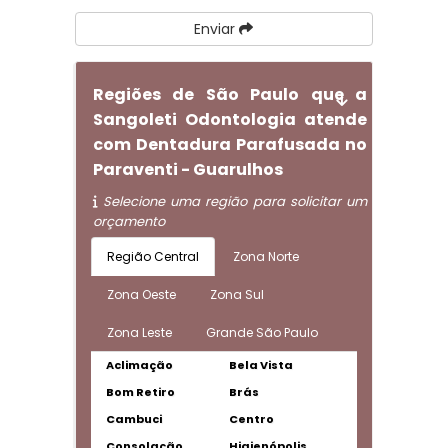
Enviar
Regiões de São Paulo que a
Sangoleti Odontologia atende
com Dentadura Parafusada no
Paraventi - Guarulhos
Selecione uma região para solicitar um
orçamento
Região Central
Zona Norte
Zona Oeste
Zona Sul
Zona Leste
Grande São Paulo
Aclimação
Bela Vista
Bom Retiro
Brás
Cambuci
Centro
Consolação
Higienópolis