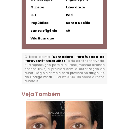
Glicério
Liberdade
Luz
Pari
República
Santa Cecília
Santa Efigênia
Sé
Vila Buarque
O texto acima "
Dentadura Parafusada no
Paraventi - Guarulhos
" é de direito reservado.
Sua reprodução, parcial ou total, mesmo citando
nossos links, é proibida sem a autorização do
autor. Plágio é crime e está previsto no artigo 184
do Código Penal. –
Lei n° 9.610-98 sobre direitos
autorais
.
Veja Também