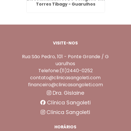
hos
Torres Tibagy - Guarulhos
Bo
VISITE-NOS
Rua São Pedro, 101 - Ponte Grande / G
uarulhos
Telefone:(11)2440-0252
contato@clinicasangoleti.com
financeiro@clinicasangoleti.com
Dra. Gislaine
Clínica Sangoleti
Clínica Sangoleti
HORÁRIOS