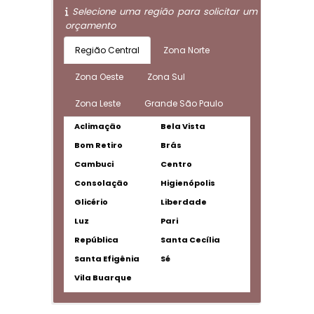
Selecione uma região para solicitar um
orçamento
Região Central
Zona Norte
Zona Oeste
Zona Sul
Zona Leste
Grande São Paulo
Aclimação
Bela Vista
Bom Retiro
Brás
Cambuci
Centro
Consolação
Higienópolis
Glicério
Liberdade
Luz
Pari
República
Santa Cecília
Santa Efigênia
Sé
Vila Buarque