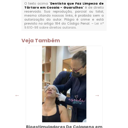
O texto acima "
Dentista que Faz Limpeza de
Tártaro em Cocaia - Guarulhos
" é de direito
reservado. Sua reprodução, parcial ou total,
mesmo citando nossos links, é proibida sem a
autorização do autor. Plágio é crime e está
previsto no artigo 184 do Código Penal. –
Lei n°
9.610-98 sobre direitos autorais
.
Veja Também
 em
Bioestimuladores De Colageno em
Protes