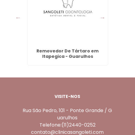
ço em
Removedor De Tártaro em
Lente
hos
Itapegica - Guarulhos
VISITE-NOS
Rua São Pedro, 101 - Ponte Grande / G
uarulhos
Telefone:(11)2440-0252
contato@clinicasangoleti.com