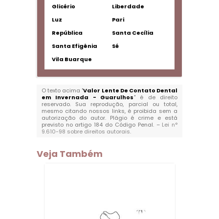
Glicério
Liberdade
Luz
Pari
República
Santa Cecília
Santa Efigênia
Sé
Vila Buarque
O texto acima "
Valor Lente De Contato Dental
em Invernada - Guarulhos
" é de direito
reservado. Sua reprodução, parcial ou total,
mesmo citando nossos links, é proibida sem a
autorização do autor. Plágio é crime e está
previsto no artigo 184 do Código Penal. –
Lei n°
9.610-98 sobre direitos autorais
.
Veja Também