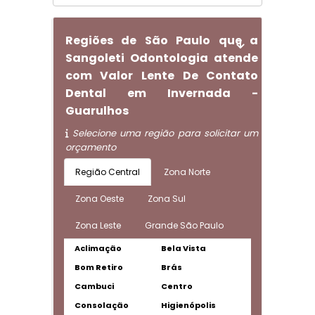
Regiões de São Paulo que a
Sangoleti Odontologia atende
com Valor Lente De Contato
Dental em Invernada -
Guarulhos
Selecione uma região para solicitar um
orçamento
Região Central
Zona Norte
Zona Oeste
Zona Sul
Zona Leste
Grande São Paulo
Aclimação
Bela Vista
Bom Retiro
Brás
Cambuci
Centro
Consolação
Higienópolis