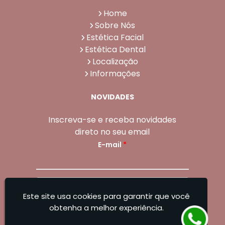
Home
Sobre Nós
Estética Facial
Estética Dental
Localização
Informações
NOVIDADES
Inscreva-se e receba novidades
direto no seu email
E-mail
*
Enviar
Este site usa cookies para garantir que você
Sangoleti Odontologia - Estética Dental e
obtenha a melhor experiência.
Facial