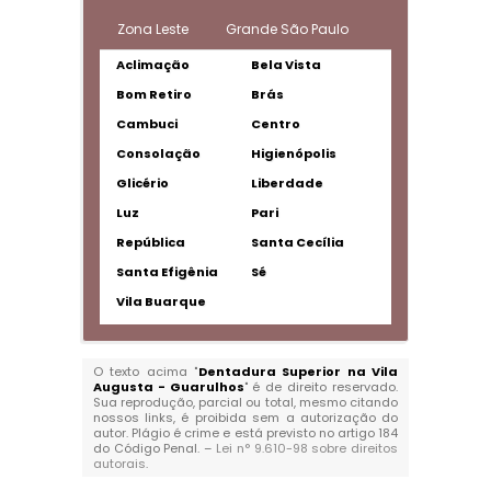
Zona Leste
Grande São Paulo
Aclimação
Bela Vista
Bom Retiro
Brás
Cambuci
Centro
Consolação
Higienópolis
Glicério
Liberdade
Luz
Pari
República
Santa Cecília
Santa Efigênia
Sé
Vila Buarque
O texto acima "
Dentadura Superior na Vila
Augusta - Guarulhos
" é de direito reservado.
Sua reprodução, parcial ou total, mesmo citando
nossos links, é proibida sem a autorização do
autor. Plágio é crime e está previsto no artigo 184
do Código Penal. –
Lei n° 9.610-98 sobre direitos
autorais
.