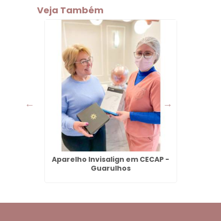
Veja Também
Aparelho Invisalign em CECAP -
Dent
Guarulhos
Tártaro