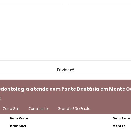
Enviar
 Odontologia atende com Ponte Dentária em Monte C
o
Zona Sul
Zona Leste
Grande São Paulo
Bela Vista
Bom Retir
Cambuci
Centro