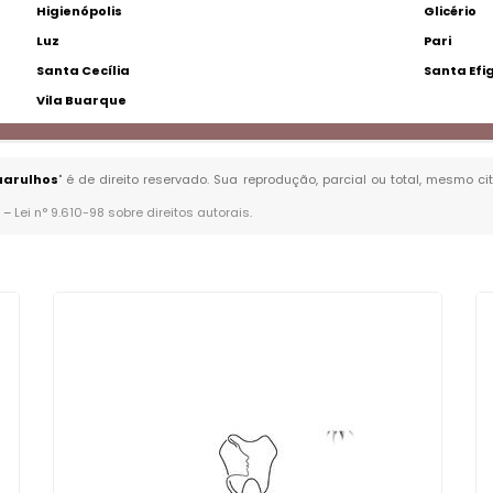
Higienópolis
Glicério
Luz
Pari
Santa Cecília
Santa Efi
Vila Buarque
uarulhos
" é de direito reservado. Sua reprodução, parcial ou total, mesmo c
. –
Lei n° 9.610-98 sobre direitos autorais
.