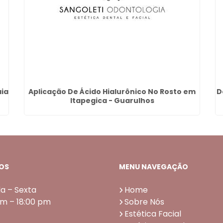
aia
Aplicação De Ácido Hialurônico No Rosto em
D
Itapegica - Guarulhos
OS
MENU NAVEGAÇÃO
a – Sexta
Home
am – 18:00 pm
Sobre Nós
Estética Facial