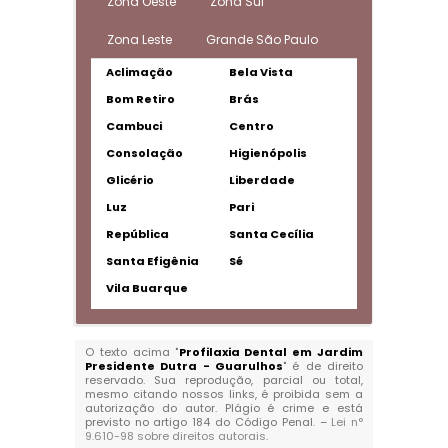
Zona Oeste
Zona Sul
Zona Leste
Grande São Paulo
Aclimação
Bela Vista
Bom Retiro
Brás
Cambuci
Centro
Consolação
Higienópolis
Glicério
Liberdade
Luz
Pari
República
Santa Cecília
Santa Efigênia
Sé
Vila Buarque
O texto acima "
Profilaxia Dental em Jardim
Presidente Dutra - Guarulhos
" é de direito
reservado. Sua reprodução, parcial ou total,
mesmo citando nossos links, é proibida sem a
autorização do autor. Plágio é crime e está
previsto no artigo 184 do Código Penal. –
Lei n°
9.610-98 sobre direitos autorais
.