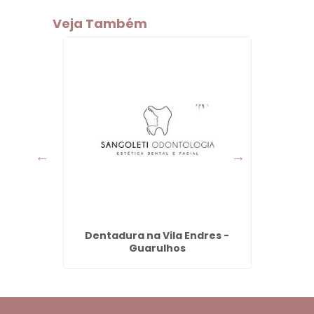
Veja Também
 em
Dentadura na Vila Endres -
os
Guarulhos