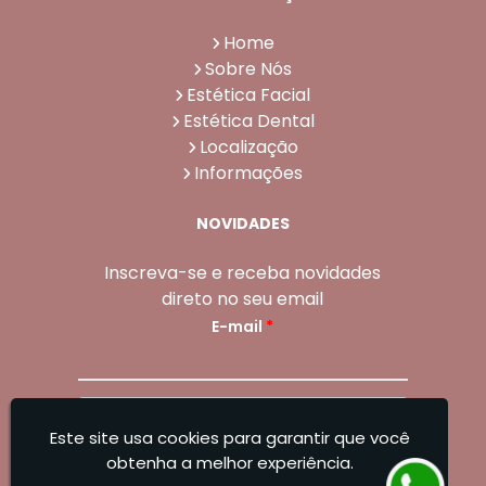
Home
Sobre Nós
Estética Facial
Estética Dental
Localização
Informações
NOVIDADES
Inscreva-se e receba novidades
direto no seu email
E-mail
*
Enviar
Este site usa cookies para garantir que você
Sangoleti Odontologia - Estética Dental e
obtenha a melhor experiência.
Facial