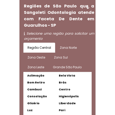
Regiões de São Paulo que a
Sangoleti Odontologia atende
com Faceta De Dente em
Guarulhos - SP
Selecione uma região para solicitar um
orçamento
Região Central
Zona Norte
Zona Oeste
Zona Sul
Zona Leste
Grande São Paulo
Aclimação
Bela Vista
Bom Retiro
Brás
Cambuci
Centro
Consolação
Higienópolis
Glicério
Liberdade
Luz
Pari