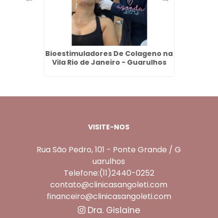
anque
Bioestimuladores De Colageno na
Lente
s
Vila Rio de Janeiro - Guarulhos
e
VISITE-NOS
Rua São Pedro, 101 - Ponte Grande / G
uarulhos
Telefone:(11)2440-0252
contato@clinicasangoleti.com
financeiro@clinicasangoleti.com
Dra. Gislaine