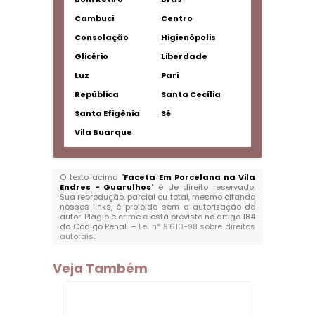
Cambuci
Centro
Consolação
Higienópolis
Glicério
Liberdade
Luz
Pari
República
Santa Cecília
Santa Efigênia
Sé
Vila Buarque
O texto acima "
Faceta Em Porcelana na Vila
Endres - Guarulhos
" é de direito reservado.
Sua reprodução, parcial ou total, mesmo citando
nossos links, é proibida sem a autorização do
autor. Plágio é crime e está previsto no artigo 184
do Código Penal. –
Lei n° 9.610-98 sobre direitos
autorais
.
Veja Também