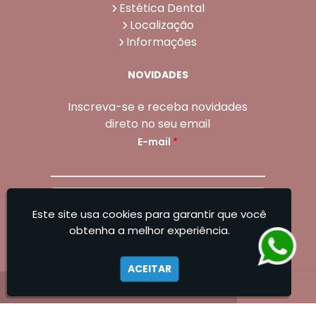
Estética Dental
Localização
Informações
NOVIDADES
Inscreva-se e receba novidades
direto no seu email
E-mail
*
Enviar
Este site usa cookies para garantir que você
Sangoleti Odontologia - Estética Dental e
obtenha a melhor experiência.
Facial
ACEITAR