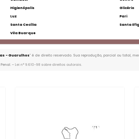
Higienópolis
Glicério
Luz
Pari
Santa Cecília
Santa Efi
Vila Buarque
as - Guarulhos
" é de direito reservado. Sua reprodução, parcial ou total, 
 Penal. –
Lei n° 9.610-98 sobre direitos autorais
.