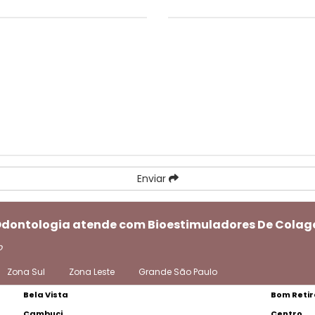
Enviar
 Odontologia atende com Bioestimuladores De Colag
o
Zona Sul
Zona Leste
Grande São Paulo
Bela Vista
Bom Retir
Cambuci
Centro