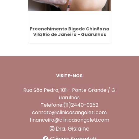
onte
Preenchimento Bigode Chinês na
Dent
s
Vila Rio de Janeiro - Guarulhos
VISITE-NOS
Rua São Pedro, 101 - Ponte Grande / G
uarulhos
Telefone:(11)2440-0252
contato@clinicasangoleti.com
financeiro@clinicasangoleti.com
Dra. Gislaine
Clínica Sangoleti