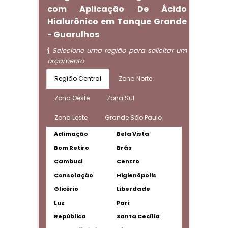
com Aplicação De Ácido
Hialurônico em Tanque Grande
- Guarulhos
Selecione uma região para solicitar um
orçamento
Região Central
Zona Norte
Zona Oeste
Zona Sul
Zona Leste
Grande São Paulo
Aclimação
Bela Vista
Bom Retiro
Brás
Cambuci
Centro
Consolação
Higienópolis
Glicério
Liberdade
Luz
Pari
República
Santa Cecília