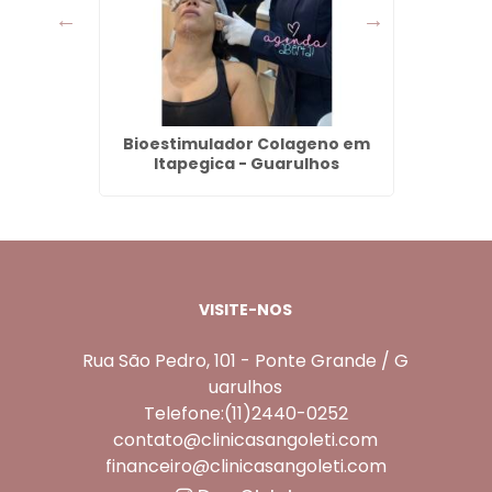
usta em
Bioestimulador Colageno em
Clare
s
Itapegica - Guarulhos
VISITE-NOS
Rua São Pedro, 101 - Ponte Grande / G
uarulhos
Telefone:(11)2440-0252
contato@clinicasangoleti.com
financeiro@clinicasangoleti.com