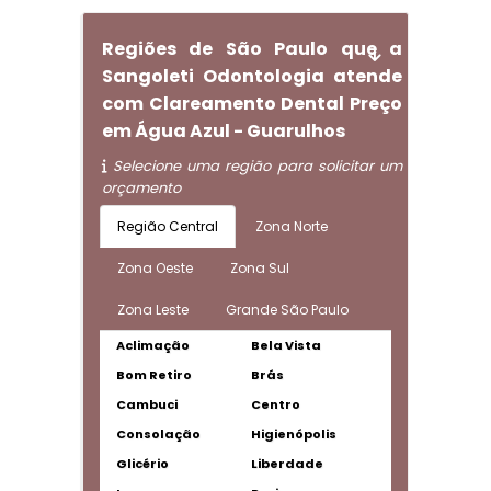
Regiões de São Paulo que a
Sangoleti Odontologia atende
com Clareamento Dental Preço
em Água Azul - Guarulhos
Selecione uma região para solicitar um
orçamento
Região Central
Zona Norte
Zona Oeste
Zona Sul
Zona Leste
Grande São Paulo
Aclimação
Bela Vista
Bom Retiro
Brás
Cambuci
Centro
Consolação
Higienópolis
Glicério
Liberdade