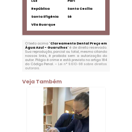
Luz
Pari
República
Santa Cecília
Santa Efigênia
Sé
Vila Buarque
O texto acima "
Clareamento Dental Preço em
Água Azul - Guarulhos
" é de direito reservado.
Sua reprodução, parcial ou total, mesmo citando
nossos links, é proibida sem a autorização do
autor. Plágio é crime e está previsto no artigo 184
do Código Penal. –
Lei n° 9.610-98 sobre direitos
autorais
.
Veja Também