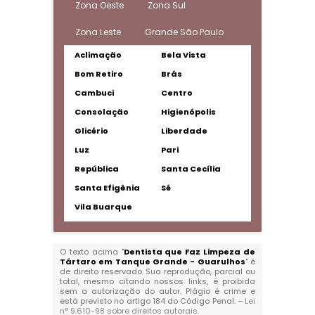
Zona Oeste
Zona Sul
Zona Leste
Grande São Paulo
Aclimação
Bela Vista
Bom Retiro
Brás
Cambuci
Centro
Consolação
Higienópolis
Glicério
Liberdade
Luz
Pari
República
Santa Cecília
Santa Efigênia
Sé
Vila Buarque
O texto acima "
Dentista que Faz Limpeza de
Tártaro em Tanque Grande - Guarulhos
" é
de direito reservado. Sua reprodução, parcial ou
total, mesmo citando nossos links, é proibida
sem a autorização do autor. Plágio é crime e
está previsto no artigo 184 do Código Penal. –
Lei
n° 9.610-98 sobre direitos autorais
.