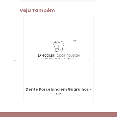
Veja Também
em São
Dente Porcelana em Guarulhos -
Apare
SP