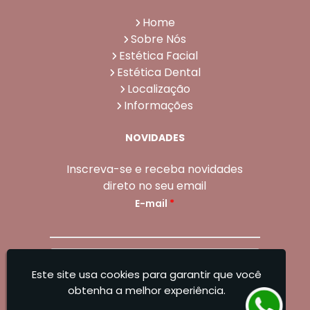
Home
Sobre Nós
Estética Facial
Estética Dental
Localização
Informações
NOVIDADES
Inscreva-se e receba novidades
direto no seu email
E-mail
*
Enviar
Este site usa cookies para garantir que você
Sangoleti Odontologia - Estética Dental e
obtenha a melhor experiência.
Facial