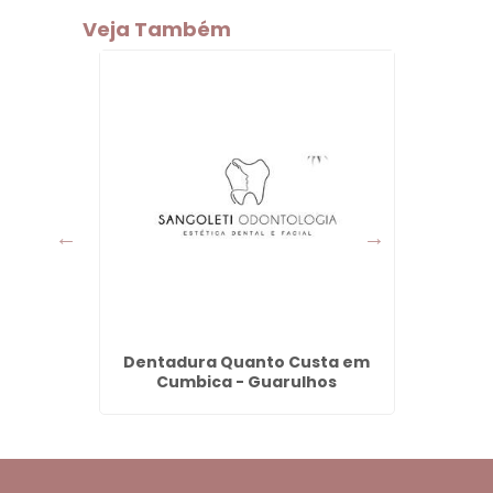
Veja Também
 Preço
Dentadura Quanto Custa em
Bioest
hos
Cumbica - Guarulhos
V