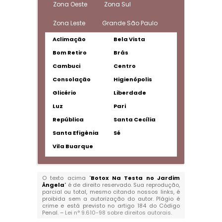
Zona Oeste
Zona Sul
Zona Leste
Grande São Paulo
Aclimação
Bela Vista
Bom Retiro
Brás
Cambuci
Centro
Consolação
Higienópolis
Glicério
Liberdade
Luz
Pari
República
Santa Cecília
Santa Efigênia
Sé
Vila Buarque
O texto acima "
Botox Na Testa no Jardim
Ângela
" é de direito reservado. Sua reprodução,
parcial ou total, mesmo citando nossos links, é
proibida sem a autorização do autor. Plágio é
crime e está previsto no artigo 184 do Código
Penal. –
Lei n° 9.610-98 sobre direitos autorais
.