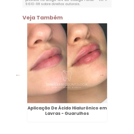
9.610-98 sobre direitos autorais
.
Veja Também
es -
Aplicação De Ácido Hialurônico em
Lente 
Lavras - Guarulhos