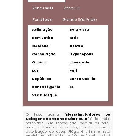
Zona Oeste
Zona Sul
Zona Leste
Grande São Paulo
Aclimação
Bela Vista
Bom Retiro
Brás
Cambuci
Centro
Consolação
Higienópolis
Glicério
Liberdade
Luz
Pari
República
Santa Cecília
Santa Efigênia
Sé
Vila Buarque
O texto acima "
Bioestimuladores De
Colageno na Grande São Paulo
" é de direito
reservado. Sua reprodução, parcial ou total,
mesmo citando nossos links, é proibida sem a
autorização do autor. Plágio é crime e está
previsto no artigo 184 do Código Penal. –
Lei n°