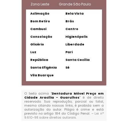
Zona Leste
Grande São Paulo
Aclimação
Bela Vista
Bom Retiro
Brás
Cambuci
Centro
Consolação
Higienópolis
Glicério
Liberdade
Luz
Pari
República
Santa Cecília
Santa Efigênia
Sé
Vila Buarque
O texto acima "
Dentadura Móvel Preço em
Cidade Aracília - Guarulhos
" é de direito
reservado. Sua reprodução, parcial ou total,
mesmo citando nossos links, é proibida sem a
autorização do autor. Plágio é crime e está
previsto no artigo 184 do Código Penal. –
Lei n°
9.610-98 sobre direitos autorais
.