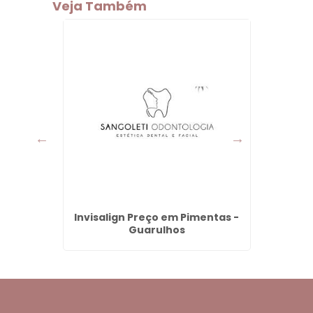
Veja Também
z em
Invisalign Preço em Pimentas -
Valo
ulhos
Guarulhos
Co