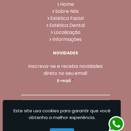
Home
Sobre Nós
Estética Facial
Estética Dental
Localização
Informações
NOVIDADES
Inscreva-se e receba novidades
direto no seu email
E-mail
*
Enviar
Este site usa cookies para garantir que você
Sangoleti Odontologia - Estética Dental e
obtenha a melhor experiência.
Facial