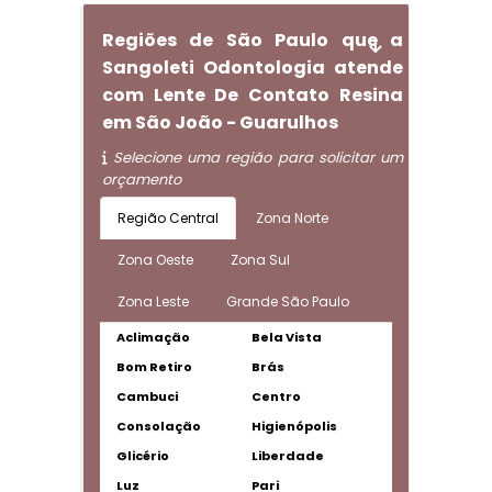
Regiões de São Paulo que a
Sangoleti Odontologia atende
com Lente De Contato Resina
em São João - Guarulhos
Selecione uma região para solicitar um
orçamento
Região Central
Zona Norte
Zona Oeste
Zona Sul
Zona Leste
Grande São Paulo
Aclimação
Bela Vista
Bom Retiro
Brás
Cambuci
Centro
Consolação
Higienópolis
Glicério
Liberdade
Luz
Pari