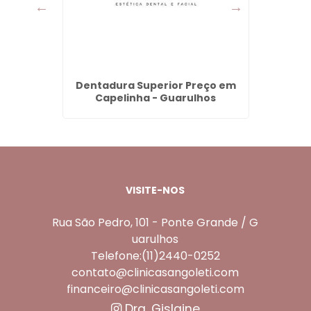
ágeno
Dentadura Superior Preço em
Face
so -
Capelinha - Guarulhos
VISITE-NOS
Rua São Pedro, 101 - Ponte Grande / G
uarulhos
Telefone:(11)2440-0252
contato@clinicasangoleti.com
financeiro@clinicasangoleti.com
Dra. Gislaine